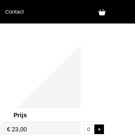
Contact
Prijs
Aantal
tickets
€
23,00
VOEG TICKE
+