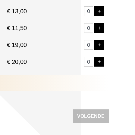
€
13,00
VOEG TICKE
+
€
11,50
VOEG TICKE
+
€
19,00
VOEG TICKE
+
€
20,00
VOEG TICKE
+
VOLGENDE