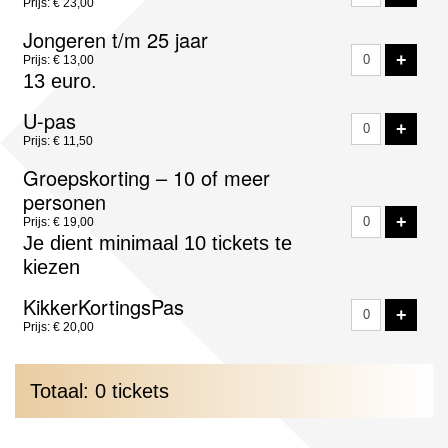
Prijs: € 23,00
Jongeren t/m 25 jaar
VOE
+
Prijs: € 13,00
13 euro.
U-pas
VOE
+
Prijs: € 11,50
Groepskorting – 10 of meer
personen
VOE
+
Prijs: € 19,00
Je dient minimaal 10 tickets te
kiezen
KikkerKortingsPas
VOE
+
Prijs: € 20,00
Totaal: 0 tickets