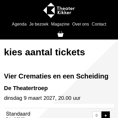
Agenda
Je bezoek
Magazine
Over ons
Contact
kies aantal tickets
Vier Crematies en een Scheiding
De Theatertroep
dinsdag 9 maart 2027, 20.00 uur
Aantal
Standaard
VOE
+
tickets