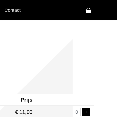
Contact
Prijs
Aantal
tickets
€
11,00
VOEG TICKE
+