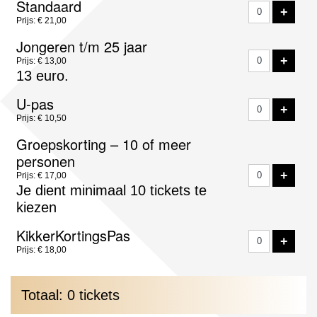
Standaard
VOE
+
tickets
Prijs: € 21,00
Jongeren t/m 25 jaar
VOE
+
Prijs: € 13,00
13 euro.
U-pas
VOE
+
Prijs: € 10,50
Groepskorting – 10 of meer
personen
VOE
+
Prijs: € 17,00
Je dient minimaal 10 tickets te
kiezen
KikkerKortingsPas
VOE
+
Prijs: € 18,00
Totaal: 0 tickets