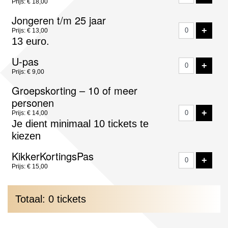
Prijs: € 18,00
Jongeren t/m 25 jaar
VOE
+
Prijs: € 13,00
13 euro.
U-pas
VOE
+
Prijs: € 9,00
Groepskorting – 10 of meer
personen
VOE
+
Prijs: € 14,00
Je dient minimaal 10 tickets te
kiezen
KikkerKortingsPas
VOE
+
Prijs: € 15,00
Totaal: 0 tickets