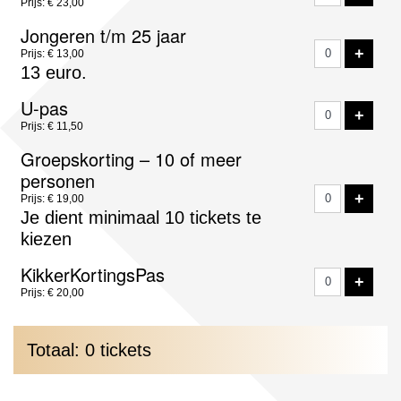
Prijs: € 23,00
Jongeren t/m 25 jaar
VOE
+
Prijs: € 13,00
13 euro.
U-pas
VOE
+
Prijs: € 11,50
Groepskorting – 10 of meer
personen
VOE
+
Prijs: € 19,00
Je dient minimaal 10 tickets te
kiezen
KikkerKortingsPas
VOE
+
Prijs: € 20,00
Totaal: 0 tickets