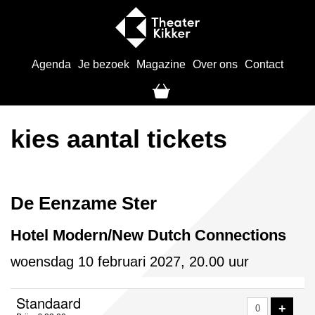
Agenda
Je bezoek
Magazine
Over ons
Contact
kies aantal tickets
De Eenzame Ster
Hotel Modern/New Dutch Connections
woensdag 10 februari 2027, 20.00 uur
Aantal
Standaard
VOE
+
tickets