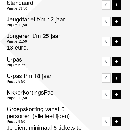
Standaard
VOE
+
tickets
Prijs: € 13,50
Jeugdtarief t/m 12 jaar
VOE
+
Prijs: € 11,50
Jongeren t/m 25 jaar
VOE
+
Prijs: € 11,50
13 euro.
U-pas
VOE
+
Prijs: € 6,75
U-pas t/m 18 jaar
VOE
+
Prijs: € 5,50
KikkerKortingsPas
VOE
+
Prijs: € 11,50
Groepskorting vanaf 6
personen (alle leeftijden)
VOE
+
Prijs: € 9,50
Je dient minimaal 6 tickets te