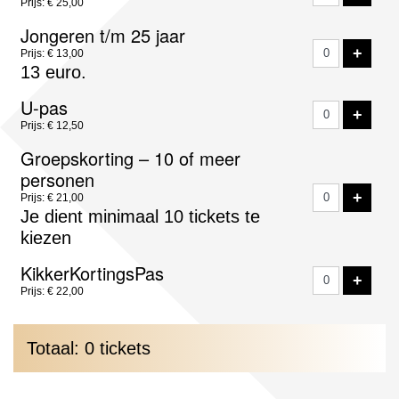
Prijs: € 25,00
Jongeren t/m 25 jaar
VOE
+
Prijs: € 13,00
13 euro.
U-pas
VOE
+
Prijs: € 12,50
Groepskorting – 10 of meer
personen
VOE
+
Prijs: € 21,00
Je dient minimaal 10 tickets te
kiezen
KikkerKortingsPas
VOE
+
Prijs: € 22,00
Totaal: 0 tickets