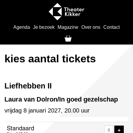
Agenda
Je bezoek
Magazine
Over ons
Contact
kies aantal tickets
Liefhebben II
Laura van Dolron/In goed gezelschap
vrijdag 8 januari 2027, 20.00 uur
Aantal
Standaard
VOE
+
tickets