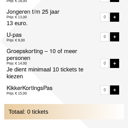
Prijs: € 18,00
Jongeren t/m 25 jaar
VOE
+
Prijs: € 13,00
13 euro.
U-pas
VOE
+
Prijs: € 9,00
Groepskorting – 10 of meer
personen
VOE
+
Prijs: € 14,00
Je dient minimaal 10 tickets te
kiezen
KikkerKortingsPas
VOE
+
Prijs: € 15,00
Totaal: 0 tickets