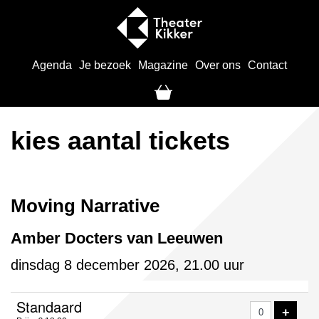
Agenda
Je bezoek
Magazine
Over ons
Contact
kies aantal tickets
Moving Narrative
Amber Docters van Leeuwen
dinsdag 8 december 2026, 21.00 uur
Aantal
Standaard
VOE
+
tickets