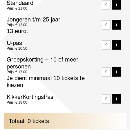
Standaard
VOE
+
tickets
Prijs: € 21,00
Jongeren t/m 25 jaar
VOE
+
Prijs: € 13,00
13 euro.
U-pas
VOE
+
Prijs: € 10,50
Groepskorting – 10 of meer
personen
VOE
+
Prijs: € 17,00
Je dient minimaal 10 tickets te
kiezen
KikkerKortingsPas
VOE
+
Prijs: € 18,00
Totaal: 0 tickets