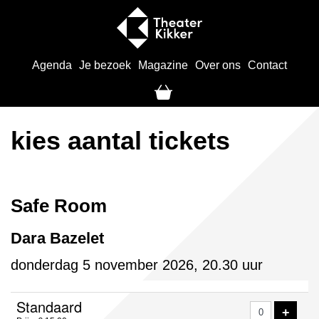
Agenda
Je bezoek
Magazine
Over ons
Contact
kies aantal tickets
Safe Room
Dara Bazelet
donderdag 5 november 2026, 20.30 uur
Aantal
Standaard
VOE
+
tickets