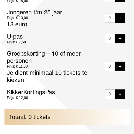
Prijs: € 15,00
Jongeren t/m 25 jaar
VOE
+
Prijs: € 13,00
13 euro.
U-pas
VOE
+
Prijs: € 7,50
Groepskorting – 10 of meer
personen
VOE
+
Prijs: € 11,00
Je dient minimaal 10 tickets te
kiezen
KikkerKortingsPas
VOE
+
Prijs: € 12,00
Totaal: 0 tickets