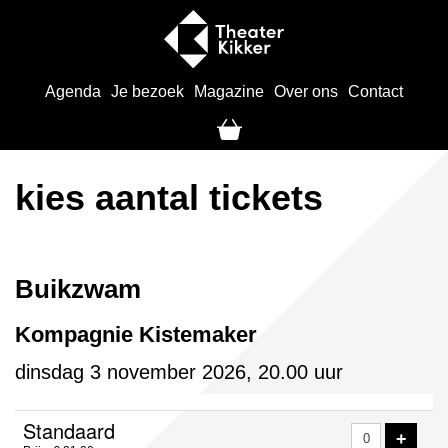
Agenda
Je bezoek
Magazine
Over ons
Contact
kies aantal tickets
Buikzwam
Kompagnie Kistemaker
dinsdag 3 november 2026, 20.00 uur
Aantal
Standaard
VOE
+
tickets