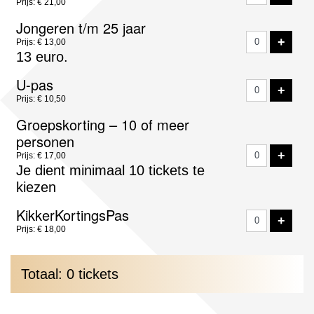
Prijs: € 21,00
Jongeren t/m 25 jaar
VOE
+
Prijs: € 13,00
13 euro.
U-pas
VOE
+
Prijs: € 10,50
Groepskorting – 10 of meer
personen
VOE
+
Prijs: € 17,00
Je dient minimaal 10 tickets te
kiezen
KikkerKortingsPas
VOE
+
Prijs: € 18,00
Totaal: 0 tickets