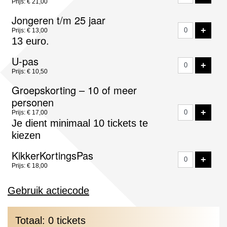
Prijs: € 21,00
Jongeren t/m 25 jaar
VOE
+
Prijs: € 13,00
13 euro.
U-pas
VOE
+
Prijs: € 10,50
Groepskorting – 10 of meer
personen
VOE
+
Prijs: € 17,00
Je dient minimaal 10 tickets te
kiezen
KikkerKortingsPas
VOE
+
Prijs: € 18,00
Gebruik actiecode
Totaal: 0 tickets