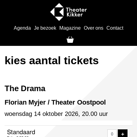
Agenda
Je bezoek
Magazine
Over ons
Contact
kies aantal tickets
The Drama
Florian Myjer / Theater Oostpool
woensdag 14 oktober 2026, 20.00 uur
Aantal
Standaard
VOE
+
tickets