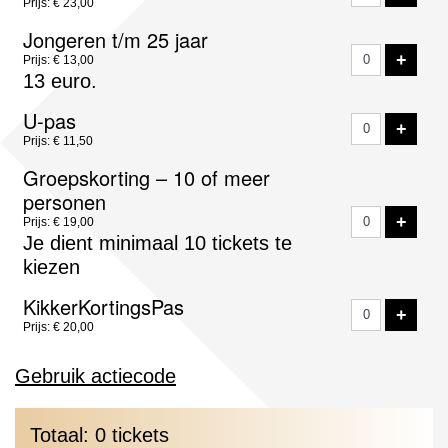
Prijs: € 23,00
Jongeren t/m 25 jaar
VOE
+
Prijs: € 13,00
13 euro.
U-pas
VOE
+
Prijs: € 11,50
Groepskorting – 10 of meer
personen
VOE
+
Prijs: € 19,00
Je dient minimaal 10 tickets te
kiezen
KikkerKortingsPas
VOE
+
Prijs: € 20,00
Gebruik actiecode
Totaal: 0 tickets