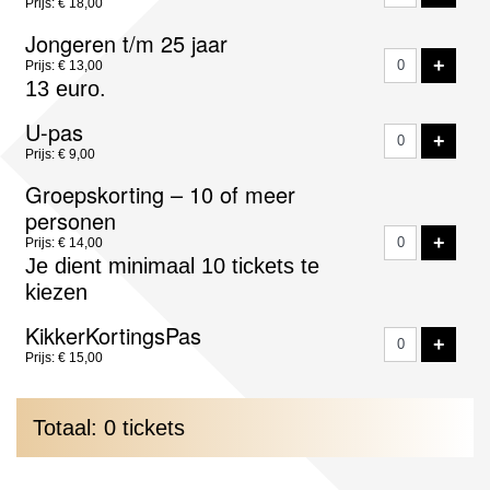
Prijs: € 18,00
Jongeren t/m 25 jaar
VOE
+
Prijs: € 13,00
13 euro.
U-pas
VOE
+
Prijs: € 9,00
Groepskorting – 10 of meer
personen
VOE
+
Prijs: € 14,00
Je dient minimaal 10 tickets te
kiezen
KikkerKortingsPas
VOE
+
Prijs: € 15,00
Totaal: 0 tickets