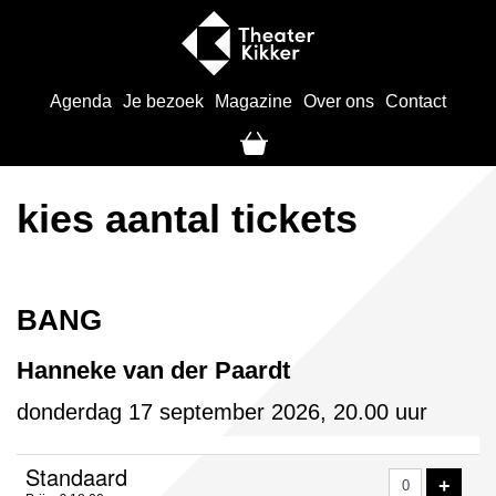
Agenda
Je bezoek
Magazine
Over ons
Contact
kies aantal tickets
BANG
Hanneke van der Paardt
donderdag 17 september 2026, 20.00 uur
Aantal
Standaard
VOE
+
tickets