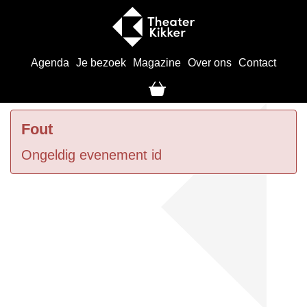
Agenda
Je bezoek
Magazine
Over ons
Contact
Fout
Ongeldig evenement id