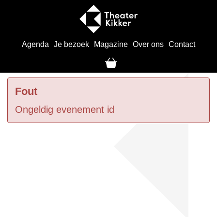
Agenda
Je bezoek
Magazine
Over ons
Contact
Fout
Ongeldig evenement id