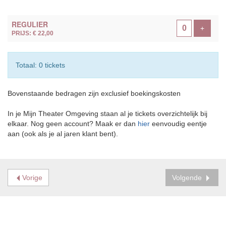
AANTAL
REGULIER
TICKETS
Voeg ti
+
PRIJS: € 22,00
Totaal: 0 tickets
Bovenstaande bedragen zijn exclusief boekingskosten
In je Mijn Theater Omgeving staan al je tickets overzichtelijk bij
elkaar. Nog geen account? Maak er dan
hier
eenvoudig eentje
aan (ook als je al jaren klant bent).
Vorige
Volgende