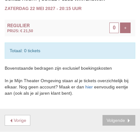
ZATERDAG 22 MEI 2027 - 20:15 UUR
AANTAL
REGULIER
TICKETS
Voeg ti
+
PRIJS: € 21,50
Totaal: 0 tickets
Bovenstaande bedragen zijn exclusief boekingskosten
In je Mijn Theater Omgeving staan al je tickets overzichtelijk bij
elkaar. Nog geen account? Maak er dan
hier
eenvoudig eentje
aan (ook als je al jaren klant bent).
Vorige
Volgende