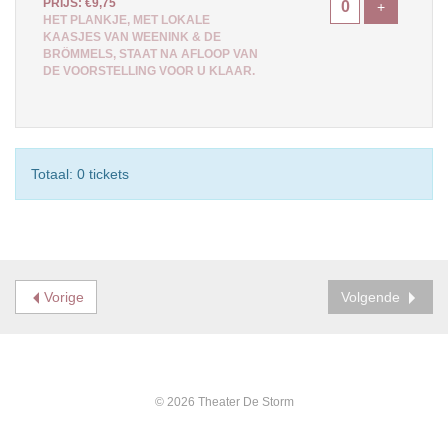
PRIJS: €9,75
Voeg ticke
+
HET PLANKJE, MET LOKALE
KAASJES VAN WEENINK & DE
BRÖMMELS, STAAT NA AFLOOP VAN
DE VOORSTELLING VOOR U KLAAR.
Totaal: 0 tickets
Vorige
Volgende
© 2026 Theater De Storm