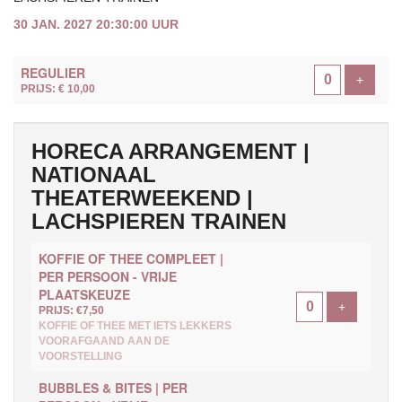
30 JAN. 2027 20:30:00 UUR
AANTAL
REGULIER
TICKETS
Voeg ti
+
PRIJS: € 10,00
HORECA ARRANGEMENT |
NATIONAAL
THEATERWEEKEND |
LACHSPIEREN TRAINEN
KOFFIE OF THEE COMPLEET |
PER PERSOON - VRIJE
PLAATSKEUZE
Voeg ticke
+
PRIJS: €7,50
KOFFIE OF THEE MET IETS LEKKERS
VOORAFGAAND AAN DE
VOORSTELLING
BUBBLES & BITES | PER