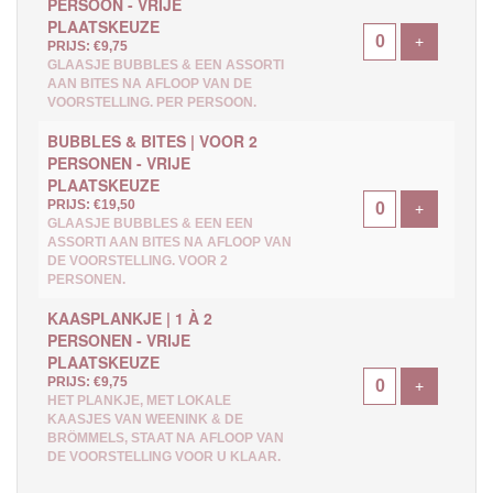
PERSOON - VRIJE
PLAATSKEUZE
Voeg ticke
+
PRIJS: €9,75
GLAASJE BUBBLES & EEN ASSORTI
AAN BITES NA AFLOOP VAN DE
VOORSTELLING. PER PERSOON.
BUBBLES & BITES | VOOR 2
PERSONEN - VRIJE
PLAATSKEUZE
PRIJS: €19,50
Voeg ticke
+
GLAASJE BUBBLES & EEN EEN
ASSORTI AAN BITES NA AFLOOP VAN
DE VOORSTELLING. VOOR 2
PERSONEN.
KAASPLANKJE | 1 À 2
PERSONEN - VRIJE
PLAATSKEUZE
PRIJS: €9,75
Voeg ticke
+
HET PLANKJE, MET LOKALE
KAASJES VAN WEENINK & DE
BRÖMMELS, STAAT NA AFLOOP VAN
DE VOORSTELLING VOOR U KLAAR.