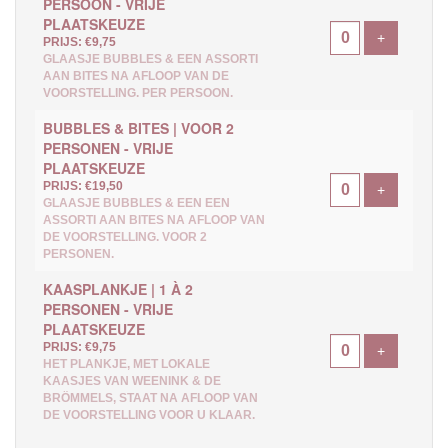
PERSOON - VRIJE
PLAATSKEUZE
Voeg ticke
+
PRIJS: €9,75
GLAASJE BUBBLES & EEN ASSORTI
AAN BITES NA AFLOOP VAN DE
VOORSTELLING. PER PERSOON.
BUBBLES & BITES | VOOR 2
PERSONEN - VRIJE
PLAATSKEUZE
PRIJS: €19,50
Voeg ticke
+
GLAASJE BUBBLES & EEN EEN
ASSORTI AAN BITES NA AFLOOP VAN
DE VOORSTELLING. VOOR 2
PERSONEN.
KAASPLANKJE | 1 À 2
PERSONEN - VRIJE
PLAATSKEUZE
PRIJS: €9,75
Voeg ticke
+
HET PLANKJE, MET LOKALE
KAASJES VAN WEENINK & DE
BRÖMMELS, STAAT NA AFLOOP VAN
DE VOORSTELLING VOOR U KLAAR.