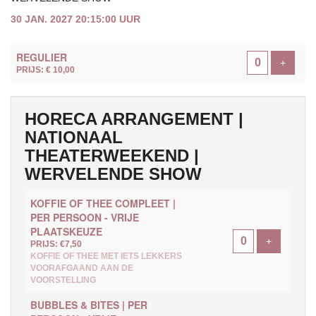
30 JAN. 2027 20:15:00 UUR
AANTAL
REGULIER
TICKETS
Voeg ti
+
PRIJS: € 10,00
HORECA ARRANGEMENT |
NATIONAAL
THEATERWEEKEND |
WERVELENDE SHOW
KOFFIE OF THEE COMPLEET |
PER PERSOON - VRIJE
PLAATSKEUZE
Voeg ticke
+
PRIJS: €7,50
KOFFIE OF THEE MET IETS LEKKERS
VOORAFGAAND AAN DE
VOORSTELLING
BUBBLES & BITES | PER