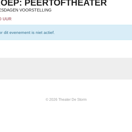
OEP: PEERTOFTHEATER
ESDAGEN VOORSTELLING
00 UUR
r dit evenement is niet actief.
© 2026 Theater De Storm