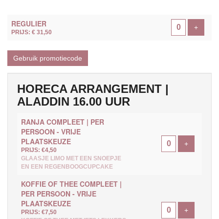
AANTAL
REGULIER
TICKETS
Voeg ti
+
PRIJS: € 31,50
Gebruik promotiecode
HORECA ARRANGEMENT |
ALADDIN 16.00 UUR
RANJA COMPLEET | PER
PERSOON - VRIJE
PLAATSKEUZE
Voeg ticke
+
PRIJS: €4,50
GLAASJE LIMO MET EEN SNOEPJE
EN EEN REGENBOOGCUPCAKE
KOFFIE OF THEE COMPLEET |
PER PERSOON - VRIJE
PLAATSKEUZE
Voeg ticke
+
PRIJS: €7,50