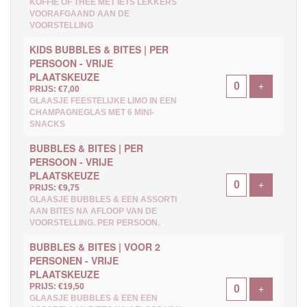
KOFFIE OF THEE MET IETS LEKKERS
VOORAFGAAND AAN DE
VOORSTELLING
KIDS BUBBLES & BITES | PER
PERSOON - VRIJE
PLAATSKEUZE
Voeg ticke
+
PRIJS: €7,00
GLAASJE FEESTELIJKE LIMO IN EEN
CHAMPAGNEGLAS MET 6 MINI-
SNACKS
BUBBLES & BITES | PER
PERSOON - VRIJE
PLAATSKEUZE
Voeg ticke
+
PRIJS: €9,75
GLAASJE BUBBLES & EEN ASSORTI
AAN BITES NA AFLOOP VAN DE
VOORSTELLING. PER PERSOON.
BUBBLES & BITES | VOOR 2
PERSONEN - VRIJE
PLAATSKEUZE
PRIJS: €19,50
Voeg ticke
+
GLAASJE BUBBLES & EEN EEN