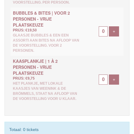
VOORSTELLING. PER PERSOON.
BUBBLES & BITES | VOOR 2
PERSONEN - VRIJE
PLAATSKEUZE
PRIJS: €19,50
Voeg ticke
+
GLAASJE BUBBLES & EEN EEN
ASSORTI AAN BITES NA AFLOOP VAN
DE VOORSTELLING. VOOR 2
PERSONEN.
KAASPLANKJE | 1 À 2
PERSONEN - VRIJE
PLAATSKEUZE
PRIJS: €9,75
Voeg ticke
+
HET PLANKJE, MET LOKALE
KAASJES VAN WEENINK & DE
BRÖMMELS, STAAT NA AFLOOP VAN
DE VOORSTELLING VOOR U KLAAR.
Totaal: 0 tickets