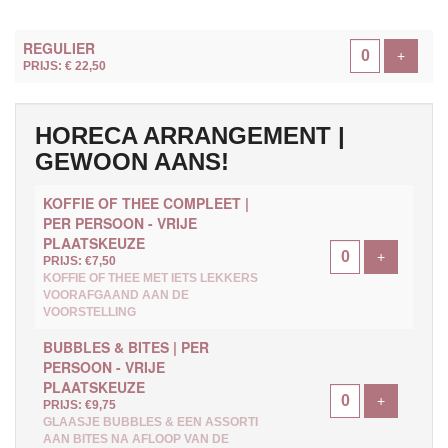
AANTAL
REGULIER
TICKETS
Voeg ti
+
PRIJS: € 22,50
HORECA ARRANGEMENT |
GEWOON AANS!
KOFFIE OF THEE COMPLEET |
PER PERSOON - VRIJE
PLAATSKEUZE
Voeg ticke
+
PRIJS: €7,50
KOFFIE OF THEE MET IETS LEKKERS
VOORAFGAAND AAN DE
VOORSTELLING
BUBBLES & BITES | PER
PERSOON - VRIJE
PLAATSKEUZE
Voeg ticke
+
PRIJS: €9,75
GLAASJE BUBBLES & EEN ASSORTI
AAN BITES NA AFLOOP VAN DE