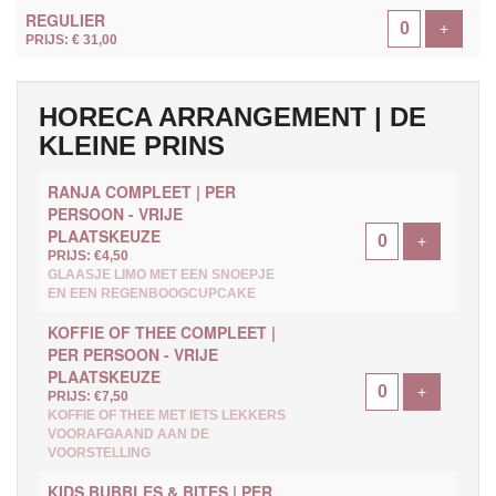
AANTAL
REGULIER
TICKETS
Voeg ti
+
PRIJS: € 31,00
HORECA ARRANGEMENT | DE
KLEINE PRINS
RANJA COMPLEET | PER
PERSOON - VRIJE
PLAATSKEUZE
Voeg ticke
+
PRIJS: €4,50
GLAASJE LIMO MET EEN SNOEPJE
EN EEN REGENBOOGCUPCAKE
KOFFIE OF THEE COMPLEET |
PER PERSOON - VRIJE
PLAATSKEUZE
Voeg ticke
+
PRIJS: €7,50
KOFFIE OF THEE MET IETS LEKKERS
VOORAFGAAND AAN DE
VOORSTELLING
KIDS BUBBLES & BITES | PER