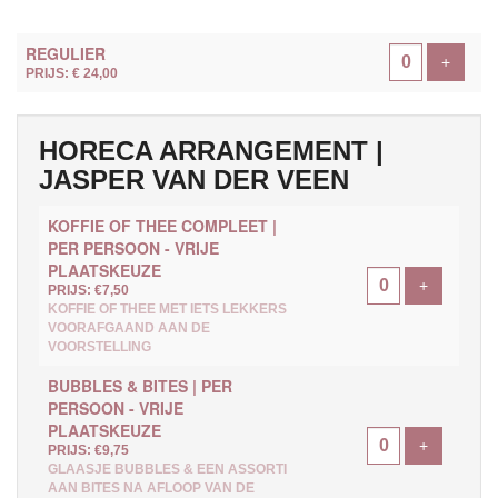
AANTAL
REGULIER
TICKETS
Voeg ti
+
PRIJS: € 24,00
HORECA ARRANGEMENT |
JASPER VAN DER VEEN
KOFFIE OF THEE COMPLEET |
PER PERSOON - VRIJE
PLAATSKEUZE
Voeg ticke
+
PRIJS: €7,50
KOFFIE OF THEE MET IETS LEKKERS
VOORAFGAAND AAN DE
VOORSTELLING
BUBBLES & BITES | PER
PERSOON - VRIJE
PLAATSKEUZE
Voeg ticke
+
PRIJS: €9,75
GLAASJE BUBBLES & EEN ASSORTI
AAN BITES NA AFLOOP VAN DE