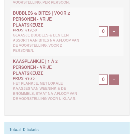
VOORSTELLING. PER PERSOON.
BUBBLES & BITES | VOOR 2
PERSONEN - VRIJE
PLAATSKEUZE
PRIJS: €19,50
Voeg ticke
+
GLAASJE BUBBLES & EEN EEN
ASSORTI AAN BITES NA AFLOOP VAN
DE VOORSTELLING. VOOR 2
PERSONEN.
KAASPLANKJE | 1 À 2
PERSONEN - VRIJE
PLAATSKEUZE
PRIJS: €9,75
Voeg ticke
+
HET PLANKJE, MET LOKALE
KAASJES VAN WEENINK & DE
BRÖMMELS, STAAT NA AFLOOP VAN
DE VOORSTELLING VOOR U KLAAR.
Totaal: 0 tickets