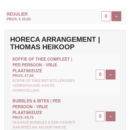
AANTAL
REGULIER
TICKETS
Voeg ti
+
PRIJS: € 25,00
HORECA ARRANGEMENT |
THOMAS HEIKOOP
KOFFIE OF THEE COMPLEET |
PER PERSOON - VRIJE
PLAATSKEUZE
Voeg ticke
+
PRIJS: €7,50
KOFFIE OF THEE MET IETS LEKKERS
VOORAFGAAND AAN DE
VOORSTELLING
BUBBLES & BITES | PER
PERSOON - VRIJE
PLAATSKEUZE
Voeg ticke
+
PRIJS: €9,75
GLAASJE BUBBLES & EEN ASSORTI
AAN BITES NA AFLOOP VAN DE