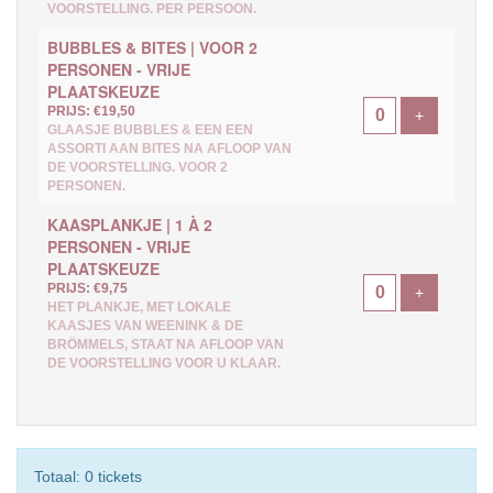
VOORSTELLING. PER PERSOON.
BUBBLES & BITES | VOOR 2
PERSONEN - VRIJE
PLAATSKEUZE
PRIJS: €19,50
Voeg ticke
+
GLAASJE BUBBLES & EEN EEN
ASSORTI AAN BITES NA AFLOOP VAN
DE VOORSTELLING. VOOR 2
PERSONEN.
KAASPLANKJE | 1 À 2
PERSONEN - VRIJE
PLAATSKEUZE
PRIJS: €9,75
Voeg ticke
+
HET PLANKJE, MET LOKALE
KAASJES VAN WEENINK & DE
BRÖMMELS, STAAT NA AFLOOP VAN
DE VOORSTELLING VOOR U KLAAR.
Totaal: 0 tickets