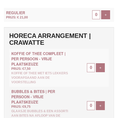
AANTAL
REGULIER
TICKETS
Voeg ti
+
PRIJS: € 21,00
HORECA ARRANGEMENT |
CRAWATTE
KOFFIE OF THEE COMPLEET |
PER PERSOON - VRIJE
PLAATSKEUZE
Voeg ticke
+
PRIJS: €7,50
KOFFIE OF THEE MET IETS LEKKERS
VOORAFGAAND AAN DE
VOORSTELLING
BUBBLES & BITES | PER
PERSOON - VRIJE
PLAATSKEUZE
Voeg ticke
+
PRIJS: €9,75
GLAASJE BUBBLES & EEN ASSORTI
AAN BITES NA AFLOOP VAN DE