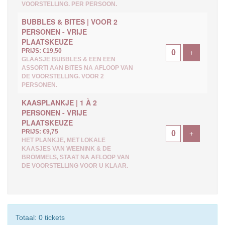
VOORSTELLING. PER PERSOON.
BUBBLES & BITES | VOOR 2
PERSONEN - VRIJE
PLAATSKEUZE
PRIJS: €19,50
Voeg ticke
+
GLAASJE BUBBLES & EEN EEN
ASSORTI AAN BITES NA AFLOOP VAN
DE VOORSTELLING. VOOR 2
PERSONEN.
KAASPLANKJE | 1 À 2
PERSONEN - VRIJE
PLAATSKEUZE
PRIJS: €9,75
Voeg ticke
+
HET PLANKJE, MET LOKALE
KAASJES VAN WEENINK & DE
BRÖMMELS, STAAT NA AFLOOP VAN
DE VOORSTELLING VOOR U KLAAR.
Totaal: 0 tickets