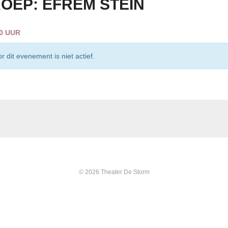
OEP: EFREM STEIN
00 UUR
r dit evenement is niet actief.
© 2026 Theater De Storm