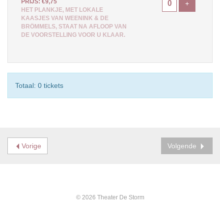
PRIJS: €9,75
Voeg ticke
+
HET PLANKJE, MET LOKALE
KAASJES VAN WEENINK & DE
BRÖMMELS, STAAT NA AFLOOP VAN
DE VOORSTELLING VOOR U KLAAR.
Totaal: 0 tickets
Vorige
Volgende
© 2026 Theater De Storm