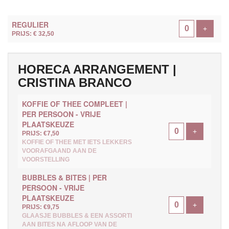
AANTAL
REGULIER
TICKETS
Voeg ti
+
PRIJS: € 32,50
HORECA ARRANGEMENT |
CRISTINA BRANCO
KOFFIE OF THEE COMPLEET |
PER PERSOON - VRIJE
PLAATSKEUZE
Voeg ticke
+
PRIJS: €7,50
KOFFIE OF THEE MET IETS LEKKERS
VOORAFGAAND AAN DE
VOORSTELLING
BUBBLES & BITES | PER
PERSOON - VRIJE
PLAATSKEUZE
Voeg ticke
+
PRIJS: €9,75
GLAASJE BUBBLES & EEN ASSORTI
AAN BITES NA AFLOOP VAN DE