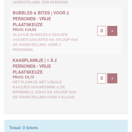
VOORSTELLING. PER PERSOON.
BUBBLES & BITES | VOOR 2
PERSONEN - VRIJE
PLAATSKEUZE
PRIJS: €19,50
Voeg ticke
+
GLAASJE BUBBLES & EEN EEN
ASSORTI AAN BITES NA AFLOOP VAN
DE VOORSTELLING. VOOR 2
PERSONEN.
KAASPLANKJE | 1 À 2
PERSONEN - VRIJE
PLAATSKEUZE
PRIJS: €9,75
Voeg ticke
+
HET PLANKJE, MET LOKALE
KAASJES VAN WEENINK & DE
BRÖMMELS, STAAT NA AFLOOP VAN
DE VOORSTELLING VOOR U KLAAR.
Totaal: 0 tickets