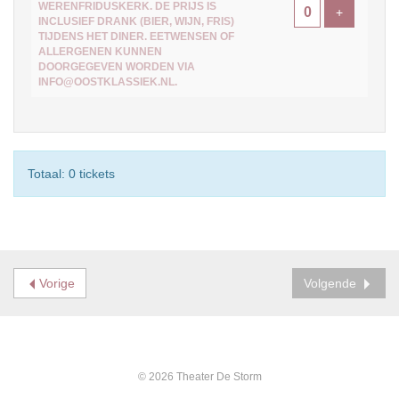
WERENFRIDUSKERK. DE PRIJS IS
Voeg ticke
+
INCLUSIEF DRANK (BIER, WIJN, FRIS)
TIJDENS HET DINER. EETWENSEN OF
ALLERGENEN KUNNEN
DOORGEGEVEN WORDEN VIA
INFO@OOSTKLASSIEK.NL.
Totaal: 0 tickets
Vorige
Volgende
© 2026 Theater De Storm