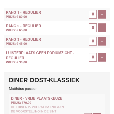
AANTAL
RANG 1 - REGULIER
TICKETS
Voeg ti
+
PRIJS: € 80,00
RANG 2 - REGULIER
Voeg ti
+
PRIJS: € 65,00
RANG 3 - REGULIER
Voeg ti
+
PRIJS: € 45,00
LUISTERPLAATS GEEN PODIUMZICHT -
Voeg ti
REGULIER
+
PRIJS: € 30,00
DINER OOST-KLASSIEK
Matthäus passion
DINER - VRIJE PLAATSKEUZE
PRIJS: €70,00
HET DINER IS VOORAFGAAND AAN
DE VOORSTELLING IN DE SINT