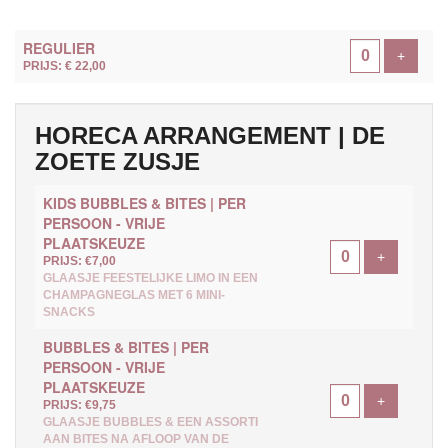
AANTAL
REGULIER
TICKETS
Voeg ti
+
PRIJS: € 22,00
HORECA ARRANGEMENT | DE
ZOETE ZUSJE
KIDS BUBBLES & BITES | PER
PERSOON - VRIJE
PLAATSKEUZE
Voeg ticke
+
PRIJS: €7,00
GLAASJE FEESTELIJKE LIMO IN EEN
CHAMPAGNEGLAS MET 6 MINI-
SNACKS
BUBBLES & BITES | PER
PERSOON - VRIJE
PLAATSKEUZE
Voeg ticke
+
PRIJS: €9,75
GLAASJE BUBBLES & EEN ASSORTI
AAN BITES NA AFLOOP VAN DE