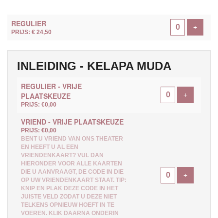
AANTAL
REGULIER
TICKETS
Voeg ti
+
PRIJS: € 24,50
INLEIDING - KELAPA MUDA
REGULIER - VRIJE
Voeg ticke
PLAATSKEUZE
+
PRIJS: €0,00
VRIEND - VRIJE PLAATSKEUZE
PRIJS: €0,00
BENT U VRIEND VAN ONS THEATER
EN HEEFT U AL EEN
VRIENDENKAART? VUL DAN
HIERONDER VOOR ALLE KAARTEN
DIE U AANVRAAGT, DE CODE IN DIE
Voeg ticke
+
OP UW VRIENDENKAART STAAT. TIP:
KNIP EN PLAK DEZE CODE IN HET
JUISTE VELD ZODAT U DEZE NIET
TELKENS OPNIEUW HOEFT IN TE
VOEREN. KLIK DAARNA ONDERIN