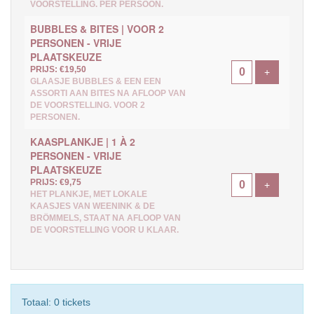
VOORSTELLING. PER PERSOON.
BUBBLES & BITES | VOOR 2
PERSONEN - VRIJE
PLAATSKEUZE
PRIJS: €19,50
Voeg ticke
+
GLAASJE BUBBLES & EEN EEN
ASSORTI AAN BITES NA AFLOOP VAN
DE VOORSTELLING. VOOR 2
PERSONEN.
KAASPLANKJE | 1 À 2
PERSONEN - VRIJE
PLAATSKEUZE
PRIJS: €9,75
Voeg ticke
+
HET PLANKJE, MET LOKALE
KAASJES VAN WEENINK & DE
BRÖMMELS, STAAT NA AFLOOP VAN
DE VOORSTELLING VOOR U KLAAR.
Totaal: 0 tickets