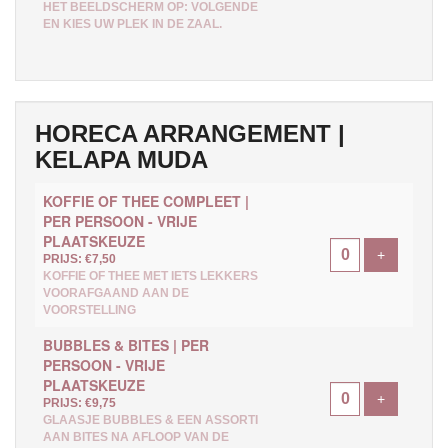
HET BEELDSCHERM OP: VOLGENDE
EN KIES UW PLEK IN DE ZAAL.
HORECA ARRANGEMENT |
KELAPA MUDA
KOFFIE OF THEE COMPLEET |
PER PERSOON - VRIJE
PLAATSKEUZE
Voeg ticke
+
PRIJS: €7,50
KOFFIE OF THEE MET IETS LEKKERS
VOORAFGAAND AAN DE
VOORSTELLING
BUBBLES & BITES | PER
PERSOON - VRIJE
PLAATSKEUZE
Voeg ticke
+
PRIJS: €9,75
GLAASJE BUBBLES & EEN ASSORTI
AAN BITES NA AFLOOP VAN DE