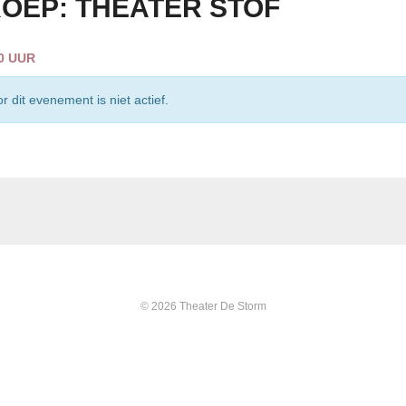
OEP: THEATER STOF
00 UUR
r dit evenement is niet actief.
© 2026 Theater De Storm