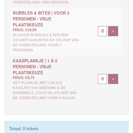
VOORSTELLING. PER PERSOON.
BUBBLES & BITES | VOOR 2
PERSONEN - VRIJE
PLAATSKEUZE
PRIJS: €19,50
Voeg ticke
+
GLAASJE BUBBLES & EEN EEN
ASSORTI AAN BITES NA AFLOOP VAN
DE VOORSTELLING. VOOR 2
PERSONEN.
KAASPLANKJE | 1 À 2
PERSONEN - VRIJE
PLAATSKEUZE
PRIJS: €9,75
Voeg ticke
+
HET PLANKJE, MET LOKALE
KAASJES VAN WEENINK & DE
BRÖMMELS, STAAT NA AFLOOP VAN
DE VOORSTELLING VOOR U KLAAR.
Totaal: 0 tickets