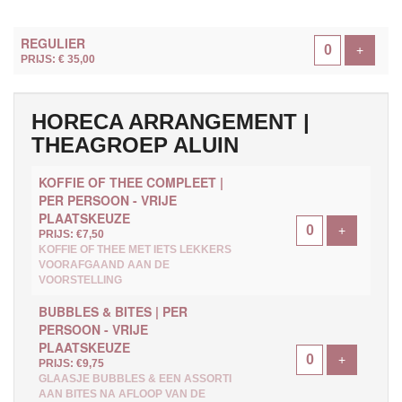
AANTAL
REGULIER
TICKETS
Voeg ti
+
PRIJS: € 35,00
HORECA ARRANGEMENT |
THEAGROEP ALUIN
KOFFIE OF THEE COMPLEET |
PER PERSOON - VRIJE
PLAATSKEUZE
Voeg ticke
+
PRIJS: €7,50
KOFFIE OF THEE MET IETS LEKKERS
VOORAFGAAND AAN DE
VOORSTELLING
BUBBLES & BITES | PER
PERSOON - VRIJE
PLAATSKEUZE
Voeg ticke
+
PRIJS: €9,75
GLAASJE BUBBLES & EEN ASSORTI
AAN BITES NA AFLOOP VAN DE