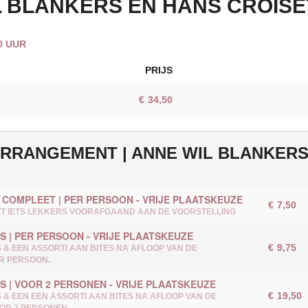
L BLANKERS EN HANS CROISE
00 UUR
PRIJS
AANTAL
TICKETS
€
34,50
RRANGEMENT | ANNE WIL BLANKERS
 COMPLEET | PER PERSOON - VRIJE PLAATSKEUZE
FEE
AANTAL
€
7,50
ET IETS LEKKERS VOORAFGAAND AAN DE VOORSTELLING
S | PER PERSOON - VRIJE PLAATSKEUZE
€
9,75
& EEN ASSORTI AAN BITES NA AFLOOP VAN DE
R PERSOON.
S | VOOR 2 PERSONEN - VRIJE PLAATSKEUZE
€
19,50
& EEN EEN ASSORTI AAN BITES NA AFLOOP VAN DE
OR 2 PERSONEN.