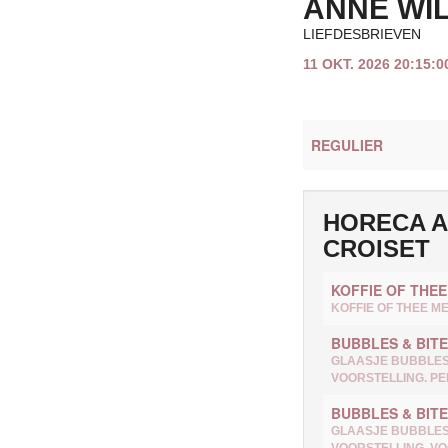
ANNE WI
LIEFDESBRIEVEN
11 OKT. 2026 20:15:
REGULIER
HORECA A
CROISET
KOFFIE OF THEE
TYPE
PRIJS
KOFFIE OF THEE M
BUBBLES & BITE
GLAASJE BUBBLES 
VOORSTELLING. PE
BUBBLES & BITE
GLAASJE BUBBLES 
VOORSTELLING. VO