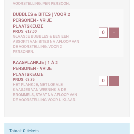
VOORSTELLING. PER PERSOON.
BUBBLES & BITES | VOOR 2
PERSONEN - VRIJE
PLAATSKEUZE
PRIJS: €17,00
Voeg ticke
+
GLAASJE BUBBLES & EEN EEN
ASSORTI AAN BITES NA AFLOOP VAN
DE VOORSTELLING. VOOR 2
PERSONEN.
KAASPLANKJE | 1 À 2
PERSONEN - VRIJE
PLAATSKEUZE
PRIJS: €8,75
Voeg ticke
+
HET PLANKJE, MET LOKALE
KAASJES VAN WEENINK & DE
BRÖMMELS, STAAT NA AFLOOP VAN
DE VOORSTELLING VOOR U KLAAR.
Totaal: 0 tickets