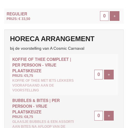
AANTAL
REGULIER
TICKETS
Voeg ti
+
PRIJS: € 33,50
HORECA ARRANGEMENT
bij de voorstelling van A Cosmic Carnaval
KOFFIE OF THEE COMPLEET |
PER PERSOON - VRIJE
PLAATSKEUZE
Voeg ticke
+
PRIJS: €5,75
KOFFIE OF THEE MET IETS LEKKERS
VOORAFGAAND AAN DE
VOORSTELLING
BUBBLES & BITES | PER
PERSOON - VRIJE
PLAATSKEUZE
Voeg ticke
+
PRIJS: €8,75
GLAASJE BUBBLES & EEN ASSORTI
AAN BITES NA AFLOOP VAN DE