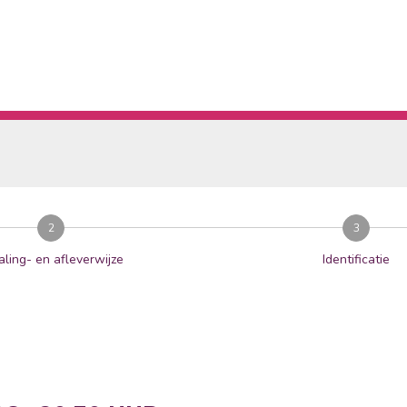
2
3
aling- en afleverwijze
Identificatie