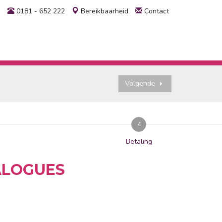
0181 - 652 222
Bereikbaarheid
Contact
Volgende
4
Betaling
ALOGUES