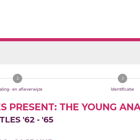
2
3
aling- en afleverwijze
Identificatie
S PRESENT: THE YOUNG AN
ES '62 - '65