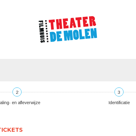
2
3
aling- en afleverwijze
Identificatie
TICKETS