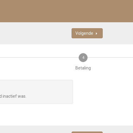
Volgende
4
Betaling
d inactief was.