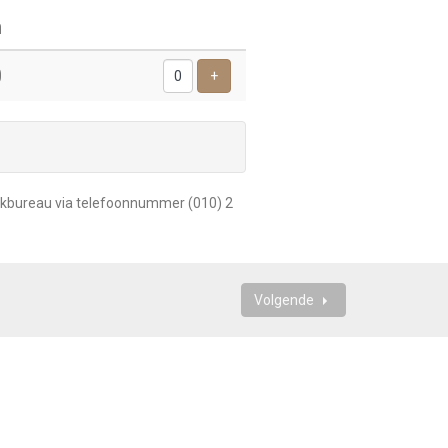
n
Aantal
tickets
0
Voeg ticket toe
+
reekbureau via telefoonnummer
(010) 2
Volgende