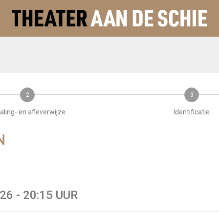
2
3
aling- en afleverwijze
Identificatie
N
6 - 20:15 UUR