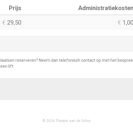
Prijs
Administratiekoste
€
29,50
€
1,0
rse plaatsen reserveren? Neem dan telefonisch contact op met het besp
een lift.
© 2026 Theater aan de Schie