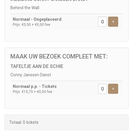
Behind the Wall
Normaal - Ongeplaceerd
Voeg ticke
+
Prijs: €5,50
+ €0,00 fee
TAFELTJE AAN DE SCHIE
Conny Janssen Danst
Normaal p.p. - Tickets
Voeg ticke
+
Prijs: €15,75
+ €0,00 fee
Totaal: 0 tickets