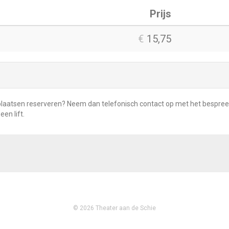
Prijs
Aantal
tickets
€
15,75
rse plaatsen reserveren? Neem dan telefonisch contact op met het besp
een lift.
© 2026 Theater aan de Schie