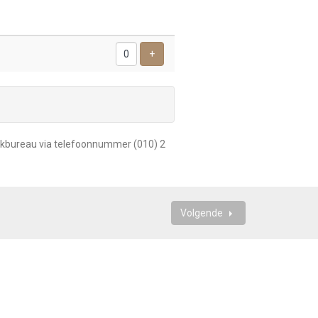
Voeg ticket toe
+
reekbureau via telefoonnummer
(010) 2
Volgende