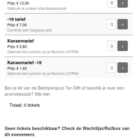
Voeg ti
+
Prijs: € 12,00
Gebruik je unieke vriendenpascode
-19 tarief
Voeg ti
+
Prijs: € 7,00
Controle aan toegang zaal.
Kansentarief
Voeg ti
+
Prijs: € 2,80
Gebruik het nummer op je Bornem-UiTPAS
Kansentarief -19
Voeg ti
+
Prijs: € 1,40
Gebruik het nummer op je Bornem-UiTPAS
Ben je lid van de Bedrijvenpool Ter Dilft of beschik je over een
promotiecode? Klik hier
Totaal: 0 tickets
Geen tickets beschikbaar? Check de Wachtlijst/Ruilbox van
dit evenement.