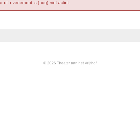
r dit evenement is (nog) niet actief.
© 2026 Theater aan het Vrijthof