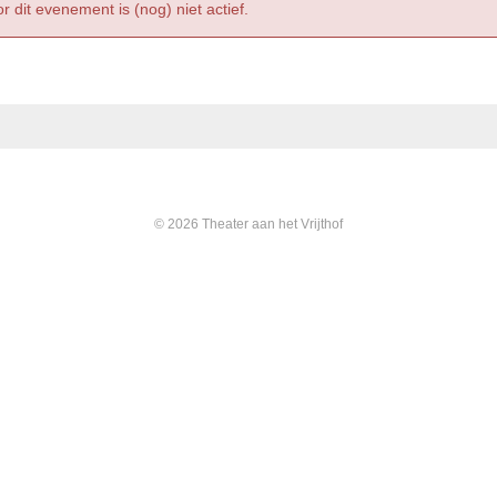
r dit evenement is (nog) niet actief.
© 2026 Theater aan het Vrijthof