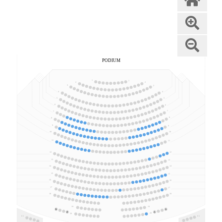
PODIUM
1
1
2
2
3
3
4
4
5
5
6
6
7
7
8
8
9
9
10
10
11
11
12
12
13
13
14
14
15
15
16
16
17
17
18
18
19
19
20
20
C1
C1